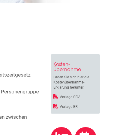
Kosten-
Übernahme
itszeitgesetz
Laden Sie sich hier die
Kostenübernahme-
Erklärung herunter:
e Personengruppe
Vorlage SBV
s
Vorlage BR
en zwischen