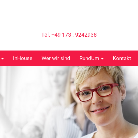
Tel. +49 173 . 9242938
e
InHouse
Wer wir sind
RundUm
Kontakt