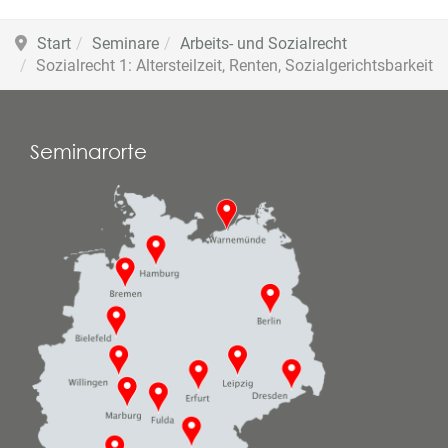
Start
Seminare
Arbeits- und Sozialrecht
Sozialrecht 1: Altersteilzeit, Renten, Sozialgerichtsbarkeit
Seminarorte