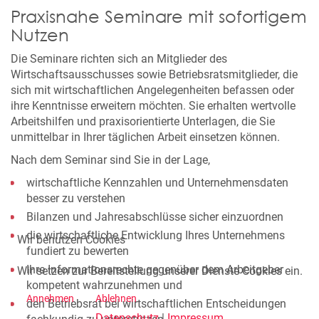
Praxisnahe Seminare mit sofortigem
Nutzen
Die Seminare richten sich an Mitglieder des
Wirtschaftsausschusses sowie Betriebsratsmitglieder, die
sich mit wirtschaftlichen Angelegenheiten befassen oder
ihre Kenntnisse erweitern möchten. Sie erhalten wertvolle
Arbeitshilfen und praxisorientierte Unterlagen, die Sie
unmittelbar in Ihrer täglichen Arbeit einsetzen können.
Nach dem Seminar sind Sie in der Lage,
wirtschaftliche Kennzahlen und Unternehmensdaten
besser zu verstehen
Bilanzen und Jahresabschlüsse sicher einzuordnen
die wirtschaftliche Entwicklung Ihres Unternehmens
Wir benutzen Cookies
fundiert zu bewerten
Ihre Informationsrechte gegenüber dem Arbeitgeber
Wir setzen zur Bereitstellung unserer Dienste Cookies ein.
kompetent wahrzunehmen und
Annehmen
Ablehnen
den Betriebsrat bei wirtschaftlichen Entscheidungen
Datenschutz
|
Impressum