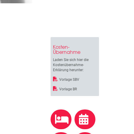
Kosten-
Übernahme
Laden Sie sich hier die
Kostenübernahme-
Erklärung herunter:
Vorlage SBV
Vorlage BR