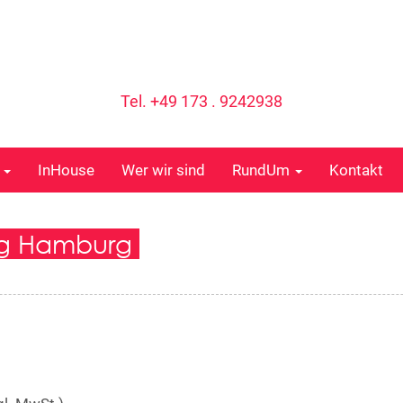
Tel. +49 173 . 9242938
e
InHouse
Wer wir sind
RundUm
Kontakt
ung Hamburg